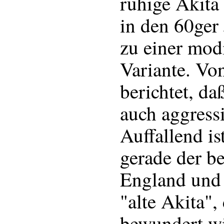
ruhige Akita
in den 60ger
zu einer modi
Variante. Von
berichtet, da
auch aggressi
Auffallend i
gerade der b
England und 
"alte Akita",
bewundert wi