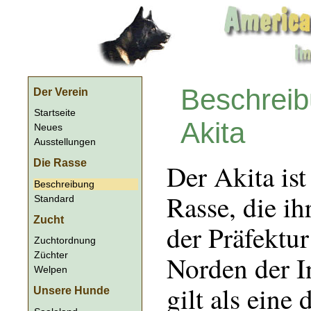
American Akita Club
Beschreib
Der Verein
Startseite
Akita
Neues
Ausstellungen
Die Rasse
Der Akita ist
Beschreibung
Rasse, die i
Standard
Zucht
der Präfektu
Zuchtordnung
Norden der I
Züchter
Welpen
gilt als eine
Unsere Hunde