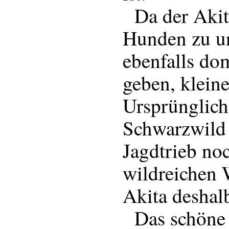
Da der Akita 
Hunden zu un
ebenfalls d
geben, klein
Ursprünglich
Schwarzwild 
Jagdtrieb no
wildreichen 
Akita deshalb
Das schöne F