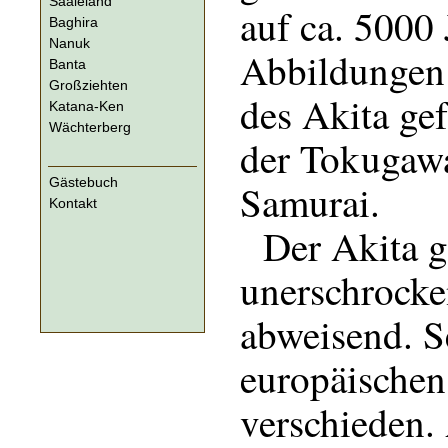
Saaleland
auf ca. 5000
Baghira
Nanuk
Abbildungen
Banta
Großziehten
des Akita ge
Katana-Ken
Wächterberg
der Tokugawa
Gästebuch
Samurai.
Kontakt
Der Akita gi
unerschrocke
abweisend. S
europäischen
verschieden. 