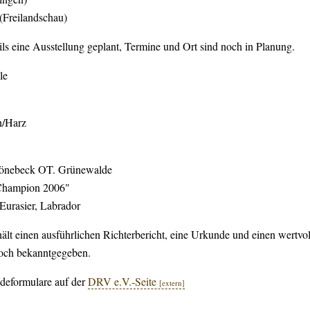
Freilandschau)
ils eine Ausstellung geplant, Termine und Ort sind noch in Planung.
le
n/Harz
hönebeck OT. Grünewalde
 Champion 2006"
Eurasier, Labrador
hält einen ausführlichen Richterbericht, eine Urkunde und einen wertvo
och bekanntgegeben.
deformulare auf der
DRV e.V.-Seite
[extern]