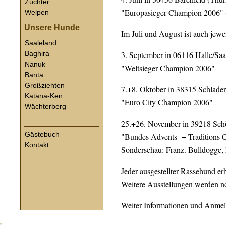
Züchter
"Europasieger Champion 2006" (
Welpen
Unsere Hunde
Im Juli und August ist auch jewe
Saaleland
3. September in 06116 Halle/Saa
Baghira
Nanuk
"Weltsieger Champion 2006"
Banta
Großziehten
7.+8. Oktober in 38315 Schlade
Katana-Ken
"Euro City Champion 2006"
Wächterberg
25.+26. November in 39218 Sc
Gästebuch
"Bundes Advents- + Traditions
Kontakt
Sonderschau: Franz. Bulldogge, 
Jeder ausgestellter Rassehund er
Weitere Ausstellungen werden n
Weiter Informationen und Anmel