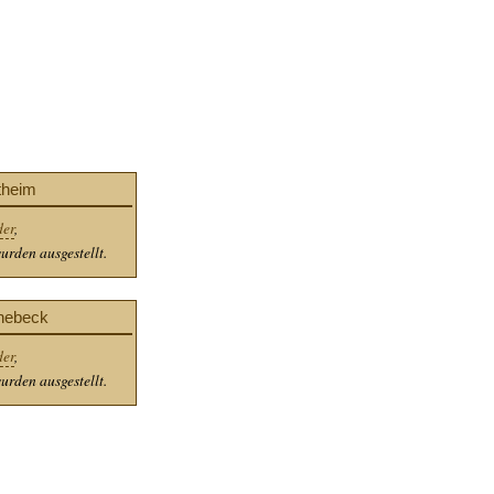
theim
der
,
urden ausgestellt.
nebeck
der
,
urden ausgestellt.