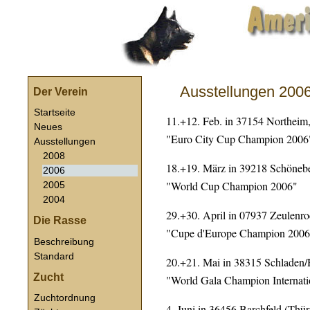
American Akita Club
Ausstellungen 200
Der Verein
Startseite
11.+12. Feb. in 37154 Northeim
Neues
"Euro City Cup Champion 2006
Ausstellungen
2008
18.+19. März in 39218 Schöne
2006
"World Cup Champion 2006"
2005
2004
29.+30. April in 07937 Zeulenro
Die Rasse
"Cupe d'Europe Champion 2006
Beschreibung
Standard
20.+21. Mai in 38315 Schladen/
Zucht
"World Gala Champion Internati
Zuchtordnung
4. Juni in 36456 Barchfeld (Thü