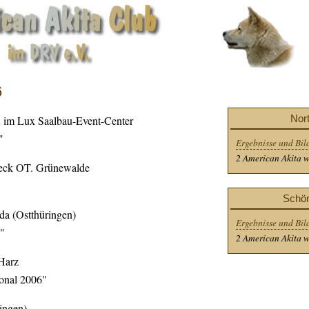
6
Nor
, im Lux Saalbau-Event-Center
"
Ergebnisse und Bil
2 American Akita w
beck OT. Grünewalde
Schö
da (Ostthüringen)
Ergebnisse und Bil
"
2 American Akita w
Harz
onal 2006"
ringen)